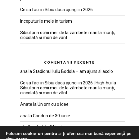
Ce sa faci in Sibiu daca ajungi in 2026
Inceputurile mele in turism
Sibiul prin ochii mei: de la zâmbete mari la munți,
ciocolată și mori de vânt
COMENTARII RECENTE
ana
la
Stadionul Iuliu Bodola – am ajuns si acolo
Ce sa faci in Sibiu daca ajungi in 2026 | High-hui
la
Sibiul prin ochii mei: de la zâmbete mari la munți,
ciocolată și mori de vânt
Anate
la
Un om cu o idee
ana
la
Ganduri de 30 iunie
x
la
Ganduri de 30 iunie
Folosim cookie-uri pentru a-ți oferi cea mai bună experiență pe