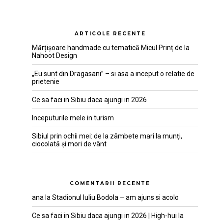
ARTICOLE RECENTE
Mărțișoare handmade cu tematică Micul Prinț de la
Nahoot Design
„Eu sunt din Dragasani” – si asa a inceput o relatie de
prietenie
Ce sa faci in Sibiu daca ajungi in 2026
Inceputurile mele in turism
Sibiul prin ochii mei: de la zâmbete mari la munți,
ciocolată și mori de vânt
COMENTARII RECENTE
ana
la
Stadionul Iuliu Bodola – am ajuns si acolo
Ce sa faci in Sibiu daca ajungi in 2026 | High-hui
la