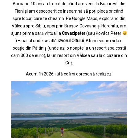
Aproape 10 ani au trecut de când am venit la București din
Fieni și am descoperit ce înseamnă să poți pleca oricând
spre locuri care te cheamă. Pe Google Maps, explorând din
Vâlcea spre Sibiu, apoi prin Brașov, Covasna și Harghita, am
ajuns prima oară virtual la
Covacipeter
(sau Kovács Péter
) – pasul unde se află
izvorul Oltului
. Atunci visam și la o
locație din Păltiniș (unde azi o noapte la un resort spa costă
cam 300 de euro), la un resort din Vâlcea sau la o cazare din
Criț.
Acum, în 2026, iată ce îmi doresc să realizez: