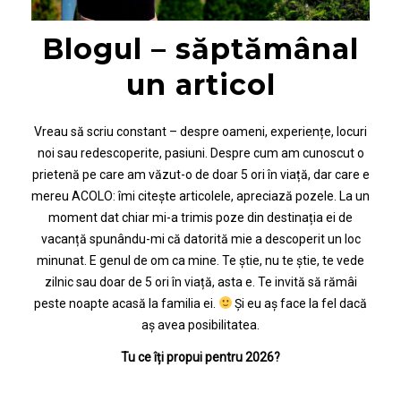
Blogul – săptămânal
un articol
Vreau să scriu constant – despre oameni, experiențe, locuri
noi sau redescoperite, pasiuni. Despre cum am cunoscut o
prietenă pe care am văzut-o de doar 5 ori în viață, dar care e
mereu ACOLO: îmi citește articolele, apreciază pozele. La un
moment dat chiar mi-a trimis poze din destinația ei de
vacanță spunându-mi că datorită mie a descoperit un loc
minunat. E genul de om ca mine. Te știe, nu te știe, te vede
zilnic sau doar de 5 ori în viață, asta e. Te invită să rămâi
peste noapte acasă la familia ei.
Și eu aș face la fel dacă
aș avea posibilitatea.
Tu ce îți propui pentru 2026?