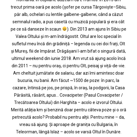
trecut prima oară pe acolo (șofer pe cursa Târgoviște–Sibiu,
păr alb, ochelari cu lentile galbene-galbene; când a căzut
semnalul radio, a pus casetă cu muzică populară și era cât
pe ce să danseze în scaun
). Din 2013 am ajuns în Sibiu pe
Valea Oltului și m-am îndrăgostit. Oltul are loc special în
sufletul meu încă din grădiniță – legenda cu cei doi frați, Olt
și Mureș, fiii de împărat. Drăgășani l-am bifat o singură dată,
ultimul weekend din iunie 2018. Am vrut să ajung acolo încă
din 2011 – nu pentru oraș, ci pentru Olt, peisaj și viță-de-vie.
Am cheltuit jumătate de salariu, dar azi îmi amintesc doar
bucuria, nu banii. Am făcut ~1500 de poze: în parc, la
cazare, întinsă pe jos, pe prispă, în oraș, la podgorii, la Casa
Părăsită, răsărit, apus… Covacipeter (Pasul Covacipeter /
Trecătoarea Oltului) din Harghita – acolo e izvorul Oltului.
Merită atâția km și benzină doar pentru câteva poze și o oră
petrecută acolo? Probabil nu pentru alții. Pentru mine – da,
vreau să ajung. Și aproape de granița cu Bulgaria, în
Teleorman, lângă Islaz – acolo se varsă Oltul în Dunăre.