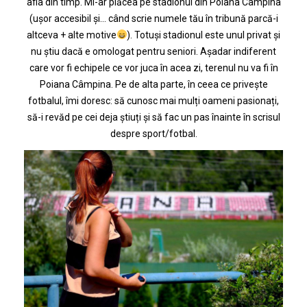
afla din timp. Mi-ar plăcea pe stadionul din Poiana Câmpina
(ușor accesibil și… când scrie numele tău în tribună parcă-i
altceva + alte motive
). Totuși stadionul este unul privat și
nu știu dacă e omologat pentru seniori. Așadar indiferent
care vor fi echipele ce vor juca în acea zi, terenul nu va fi în
Poiana Câmpina. Pe de alta parte, în ceea ce privește
fotbalul, îmi doresc: să cunosc mai mulți oameni pasionați,
să-i revăd pe cei deja știuți și să fac un pas înainte în scrisul
despre sport/fotbal.