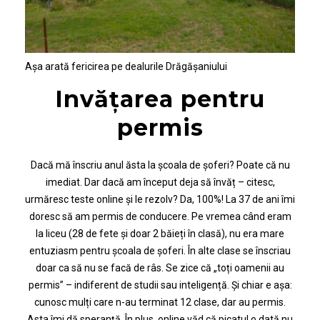
Așa arată fericirea pe dealurile Drăgășaniului
Invățarea pentru
permis
Dacă mă înscriu anul ăsta la școala de șoferi? Poate că nu
imediat. Dar dacă am început deja să învăț – citesc,
urmăresc teste online și le rezolv? Da, 100%! La 37 de ani îmi
doresc să am permis de conducere. Pe vremea când eram
la liceu (28 de fete și doar 2 băieți în clasă), nu era mare
entuziasm pentru școala de șoferi. În alte clase se înscriau
doar ca să nu se facă de râs. Se zice că „toți oamenii au
permis” – indiferent de studii sau inteligență. Și chiar e așa:
cunosc mulți care n-au terminat 12 clase, dar au permis.
Asta îmi dă speranță. În plus, online văd că picatul o dată nu