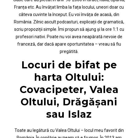
Franța etc. Au învățat limba la fața locului, uneori doar cu
câteva cuvinte la început. Eu voi învăța de acasă, din
România. Zilnic ascult podcasturi, explicații de gramatică,
scriu propoziții simple. Îmi propun să ajung și la ore 1:1 cu
profesori nativi. Poate nu voi avea neapărată nevoie de
franceză, dar dacă apare oportunitatea – vreau să fiu
pregătită.
Locuri de bifat pe
harta Oltului:
Covacipeter, Valea
Oltului, Drăgășani
sau Islaz
Toate au legătură cu Valea Oltului – locul meu favorit din
România. În copilărie auzeam că e frumos. În 2013 am