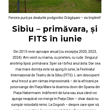
Fericire pură pe dealurile podgoriilor Drăgășani – vis împlinit!
Sibiu – primăvara, și
FITS în iunie
Din 2013 revin aproape anual (cu excepția 2020, 2023,
2024). Am venit cu mama, cu prieteni, cu rude. Singurul
anotimp lipsă: primăvara. Sper să-l bifez anul ăsta. Dar cea
mai mare dorința este să ajung în iunie, la Festivalul
Internațional de Teatru de la Sibiu (FITS). L-am descoperit
anul trecut și am rămas impresionată – de la africanii pe
picioroange din Piața Mare la doamna clovn din Spania din
Piața Habermann. Indiferent de luna sau ziua când voi
ajunge neapărat voi merge în Piața Cibin – chiar dacă nu
cumpăr niciodată nimic. La Gogosh – despre care sper să