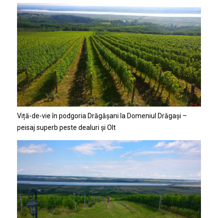
Viță-de-vie în podgoria Drăgășani la Domeniul Drăgași –
peisaj superb peste dealuri și Olt