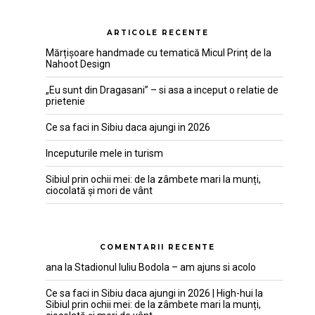
ARTICOLE RECENTE
Mărțișoare handmade cu tematică Micul Prinț de la
Nahoot Design
„Eu sunt din Dragasani” – si asa a inceput o relatie de
prietenie
Ce sa faci in Sibiu daca ajungi in 2026
Inceputurile mele in turism
Sibiul prin ochii mei: de la zâmbete mari la munți,
ciocolată și mori de vânt
COMENTARII RECENTE
ana
la
Stadionul Iuliu Bodola – am ajuns si acolo
Ce sa faci in Sibiu daca ajungi in 2026 | High-hui
la
Sibiul prin ochii mei: de la zâmbete mari la munți,