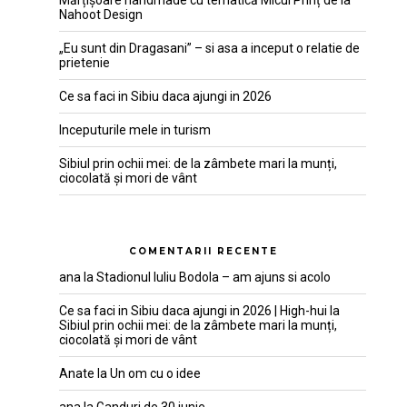
Nahoot Design
„Eu sunt din Dragasani” – si asa a inceput o relatie de
prietenie
Ce sa faci in Sibiu daca ajungi in 2026
Inceputurile mele in turism
Sibiul prin ochii mei: de la zâmbete mari la munți,
ciocolată și mori de vânt
COMENTARII RECENTE
ana
la
Stadionul Iuliu Bodola – am ajuns si acolo
Ce sa faci in Sibiu daca ajungi in 2026 | High-hui
la
Sibiul prin ochii mei: de la zâmbete mari la munți,
ciocolată și mori de vânt
Anate
la
Un om cu o idee
ana
la
Ganduri de 30 iunie