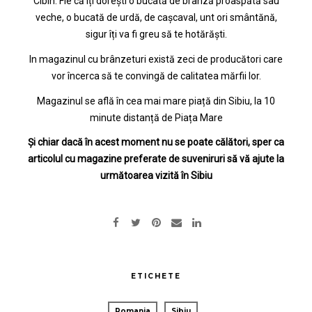
Cibin. Fie că îți dorești o bucată de brânză proaspătă sau
veche, o bucată de urdă, de cașcaval, unt ori smântănă,
sigur îți va fi greu să te hotărăști.
In magazinul cu brânzeturi există zeci de producători care
vor încerca să te convingă de calitatea mărfii lor.
Magazinul se află în cea mai mare piață din Sibiu, la 10
minute distanță de Piața Mare
Și chiar dacă în acest moment nu se poate călători, sper ca
articolul cu magazine preferate de suveniruri să vă ajute la
următoarea vizită în Sibiu
ETICHETE
Romania
Sibiu