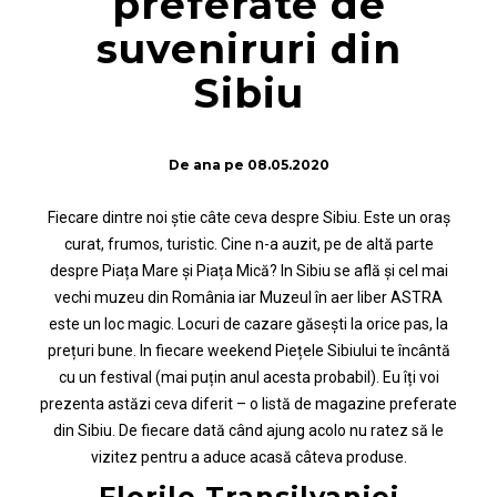
preferate de
suveniruri din
Sibiu
De
ana
pe
08.05.2020
Fiecare dintre noi știe câte ceva despre Sibiu. Este un oraș
curat, frumos, turistic. Cine n-a auzit, pe de altă parte
despre Piața Mare și Piața Mică? In Sibiu se află și cel mai
vechi muzeu din România iar Muzeul în aer liber ASTRA
este un loc magic. Locuri de cazare găsești la orice pas, la
prețuri bune. In fiecare weekend Piețele Sibiului te încântă
cu un festival (mai puțin anul acesta probabil). Eu îți voi
prezenta astăzi ceva diferit – o listă de magazine preferate
din Sibiu. De fiecare dată când ajung acolo nu ratez să le
vizitez pentru a aduce acasă câteva produse.
Florile Transilvaniei