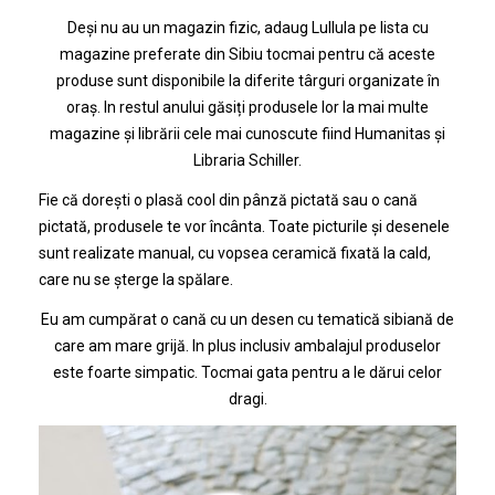
Deși nu au un magazin fizic, adaug Lullula pe lista cu
magazine preferate din Sibiu tocmai pentru că aceste
produse sunt disponibile la diferite târguri organizate în
oraș. In restul anului găsiți produsele lor la mai multe
magazine și librării cele mai cunoscute fiind Humanitas și
Libraria Schiller.
Fie că dorești o plasă cool din pânză pictată sau o cană
pictată, produsele te vor încânta. Toate picturile și desenele
sunt realizate manual, cu vopsea ceramică fixată la cald,
care nu se șterge la spălare.
Eu am cumpărat o cană cu un desen cu tematică sibiană de
care am mare grijă. In plus inclusiv ambalajul produselor
este foarte simpatic. Tocmai gata pentru a le dărui celor
dragi.