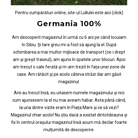
Pentru cumpărături online, site-ul Lullulei este
aici (click)
Germania 100%
Am descoperit magazinul în urmă cu 6 ani pe când locuiam
în Sibiu. Și tare greu mi-a fost să ajung la el. După
schimbarea a mai multor mijloace de transport (ce-i drept
am și greșit traseul), am ajuns în spatele unor blocuri. Apoi
am trecut o cale ferată și m-am trezit în fața unei zone de
case. Am rătăcit și pe acolo câteva străzi dar am găsit
magazinul.
Anii au trecut însă, eu uitasem numele magazinului și nici
cum ajunsesem la el nu mai aveam habar. Asta până când,
la una dintre vizite eram în Piața Mare și ce să vezi?
Magazinul chiar acolo! Nu știu dacă a existat dintotdeauna și
fix în centrul orașului magazinul însă acum mă declar foarte
mulțumită de descoperire.