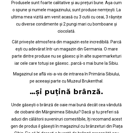
Produsele sunt foarte calitative și au prețuri bune. Așa cum
o spune și numele magazinului, sunt produse nemțești. La
ultima mea vizită am venit acasă cu 3 cutii cu ceai, 3 râșnițe
cu diverse condimente și 2 pungi mari cu bomboane și
ciocolată.
Cât privește atmosfera din magazin este incredibilă. Parcă
ești cu adevărat într-un magazin din Germania. O mare
parte dintre produse nu se găsesc și în alte supermarketuri
iar cele care totuși se găsesc…parcă-s mai bune la Sibiu.
Magazinul se află vis-a-vis de intrarea în Primăria Sibiului,
pe aceeași parte cu Muzeul Brukenthal.
…și puțină brânză.
Unde găsești o brânză de oaie mai bună decât cea vândută
de ciobanii din Mărginimea Sibiului? Dacă și tu preferi să
aduci din călătorii suveniruri comestibile, îți recomand acest
gen de produs il găsești în magazinul cu brânzeturi din Piața