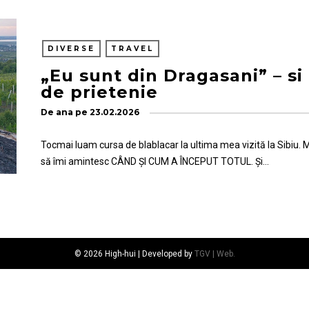
DIVERSE
TRAVEL
„Eu sunt din Dragasani” – si 
de prietenie
De
ana
pe
23.02.2026
Tocmai luam cursa de blablacar la ultima mea vizită la Sibiu.
să îmi amintesc CÂND ȘI CUM A ÎNCEPUT TOTUL. Și…
© 2026 High-hui | Developed by
TGV | Web.