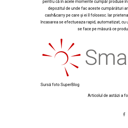
pentru că în acele momente cumpăr produse în ca
depozitul de unde fac aceste cumpărături a
cash&carry
pe care și ei îl folosesc. Iar priet
încasarea se efectueaza rapid, automatizat, cu un 
se face pe măsură ce produ
Sursă foto SuperBlog
Articolul de astăzi a 