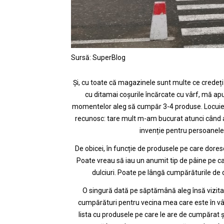
Sursă: SuperBlog
Și, cu toate că magazinele sunt multe ce credeți? 
cu ditamai coșurile încărcate cu vârf, mă ap
momentelor aleg să cumpăr 3-4 produse. Locuiesc
recunosc: tare mult m-am bucurat atunci când 
invenție pentru persoanel
De obicei, în funcție de produsele pe care doresc
Poate vreau să iau un anumit tip de pâine pe c
dulciuri. Poate pe lângă cumpărăturile de 
O singură dată pe săptămână aleg însă vizita
cumpărături pentru vecina mea care este în vâr
lista cu produsele pe care le are de cumpărat 