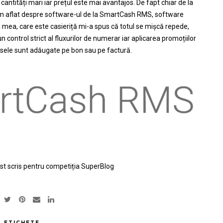
ntități mari iar prețul este mai avantajos. De fapt chiar de la
m aflat despre software-ul de la SmartCash RMS,
software
ena mea, care este casieriță mi-a spus că totul se mișcă repede,
control strict al fluxurilor de numerar iar aplicarea promoțiilor
sele sunt adăugate pe bon sau pe factură.
fost scris pentru competiția SuperBlog
ETICHETE