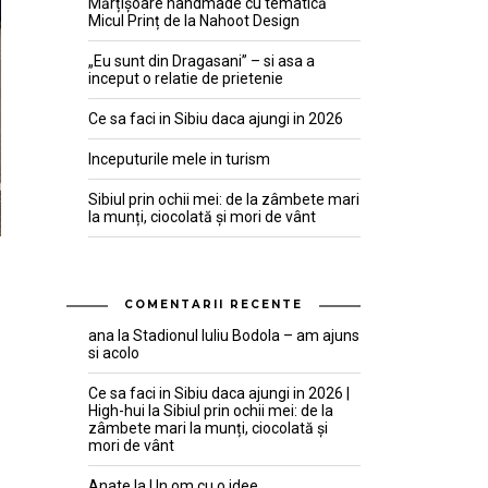
Mărțișoare handmade cu tematică
Micul Prinț de la Nahoot Design
„Eu sunt din Dragasani” – si asa a
inceput o relatie de prietenie
Ce sa faci in Sibiu daca ajungi in 2026
Inceputurile mele in turism
Sibiul prin ochii mei: de la zâmbete mari
la munți, ciocolată și mori de vânt
COMENTARII RECENTE
ana
la
Stadionul Iuliu Bodola – am ajuns
si acolo
Ce sa faci in Sibiu daca ajungi in 2026 |
High-hui
la
Sibiul prin ochii mei: de la
zâmbete mari la munți, ciocolată și
mori de vânt
Anate
la
Un om cu o idee