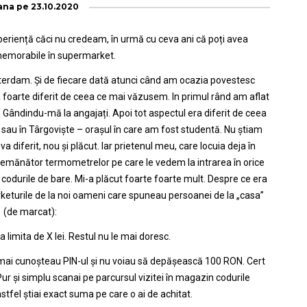
ana
pe
23.10.2020
eriență căci nu credeam, în urmă cu ceva ani că poți avea
memorabile în supermarket.
erdam. Și de fiecare dată atunci când am ocazia povestesc
foarte diferit de ceea ce mai văzusem. In primul rând am aflat
. Gândindu-mă la angajați. Apoi tot aspectul era diferit de ceea
sau în Târgoviște – orașul în care am fost studentă. Nu știam
va diferit, nou și plăcut. Iar prietenul meu, care locuia deja în
asemănător termometrelor pe care le vedem la intrarea în orice
durile de bare. Mi-a plăcut foarte foarte mult. Despre ce era
eturile de la noi oameni care spuneau persoanei de la „casa”
(de marcat):
limita de X lei. Restul nu le mai doresc.
 mai cunoșteau PIN-ul și nu voiau să depășească 100 RON. Cert
Pur și simplu scanai pe parcursul vizitei în magazin codurile
stfel știai exact suma pe care o ai de achitat.