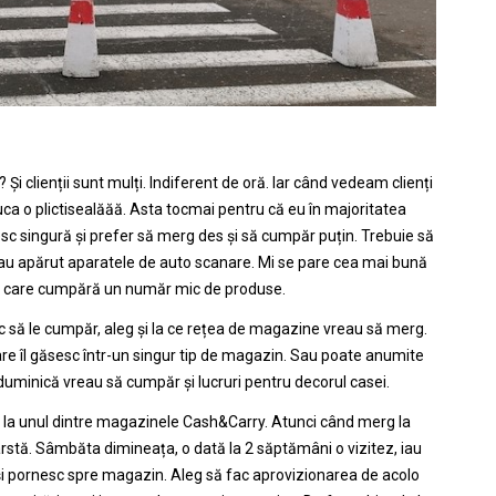
Și clienții sunt mulți. Indiferent de oră. Iar când vedeam clienți
uca o plictisealăăă. Asta tocmai pentru că eu în majoritatea
 singură și prefer să merg des și să cumpăr puțin. Trebuie să
au apărut aparatele de auto scanare. Mi se pare cea mai bună
e care cumpără un număr mic de produse.
 să le cumpăr, aleg și la ce
rețea de magazine
vreau să merg.
are îl găsesc într-un singur tip de magazin. Sau poate anumite
duminică vreau să cumpăr și lucruri pentru decorul casei.
 la unul dintre magazinele Cash&Carry. Atunci când merg la
stă. Sâmbăta dimineața, o dată la 2 săptămâni o vizitez, iau
și pornesc spre magazin. Aleg să fac aprovizionarea de acolo