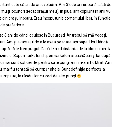
tant este că an de an evoluăm. Am 32 de ani și, până la 25 de
ulți locuitori decât orașul meu). In plus, am copilărit în anii 90
din orașul nostru. Erau începuturile comerțului liber, în funcție
de preferințe.
 6 ani de când locuiesc în București. Ar trebui să mă vedeți.
uri. Am și avantajul de a le avea pe toate aproape. Unul lângă
eaptă să le trec pragul. Dacă le mut distanța de la blocul meu la
inele. Supermarketuri, hipermarketuri și cash&carry. Iar după
ui nu mai sunt suficiente pentru câte pungi am, m-am hotărât. Am
 mai fiu tentată să cumpăr altele. Sunt definiția perfectă a
umplute, la rândul lor cu zeci de alte pungi