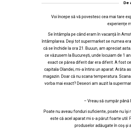
De
Voi începe să vă povestesc cea mai tare exp
experiențe 
Se întâmpla pe când eram în vacanță în Amst
întâmplarea. Deși tot supermarket se numea era 
că se închide la ora 21. Buuun, am apreciat asta
ce văzusem la București, unde locuiam de 1 an 
exact ce părea diferit dar era diferit. A fost ce
capitala Olandei, mi-a întins un aparat. Arăta 
magazin. Doar că nu scana temperatura. Scana co
vorba mai exact? Deseori am auzit la supermark
– Vreau să cumpăr până la 
Poate nu aveau fonduri suficiente, poate nu își
este că acel aparat mi s-a părut foarte util. 
produselor adăugate în coș și a