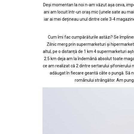
Deși momentan la noi n-am văzut așa ceva, impor
ani am locuit într-un oraș mic (unele sate au mai m
iar ai mei dețineau unul dintre cele 3-4 magazine 
Cum îmi fac cumpărăturile astăzi? Se împlinesc
Zilnic merg prin supermarketuri și hipermarket
altul, pe o distanță de 1 km 4 supermarketuri așt
2.5 km deja am la îndemână absolut toate magaz
ce am realizat că 2 dintre sertarului șifonierul
adăugat în fiecare geantă câte o pungă. Să nu
românului strângător. Am pungi 